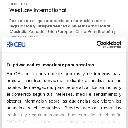
DERECHO
WestLaw International
Base de datos que proporciona información sobre
legislación y jurisprudencia a nivel internacional
(Australia, Canadá, Unión Europea, China, Gran Bretaña y
Estados Unidos).
Incluye, además, una relación exhaustiva de
publicaciones periódicas y documentación
sobre
comercio internacional, arbitraje, fiscalidad, derecho
práctico, y otros temas jurídicos de interés.
Tu privacidad es importante para nosotros
Ver recurso
En CEU utilizamos cookies propias y de terceros para
mejorar nuestros servicios mediante el análisis de tus
hábitos de navegación, para personalizar los anuncios y
DERECHO
el contenido según tus intereses, medir el rendimiento y
Vlex
obtener información sobre las audiencias que vieron los
anuncios y el contenido. Puedes aceptar todas las
Base de datos a texto completo
de ámbito jurídico
español.
cookies y seguir navegando haciendo clic en el botón
Incluye modelos de formularios y contratos, convenios
“ACEPTO”; de forma alternativa, puedes acceder a
colectivos, noticias jurídicas de actualidad, jurisprudencia