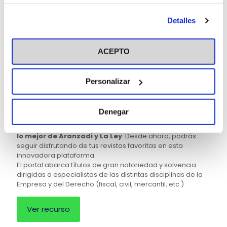
información más detallada y cambiar tus preferencias
y legislación.
antes de otorgar o negar tu consentimiento haciendo clic
Se han incorporado
libros y revistas electrónicas
de
Detalles
temática afín.
en el botón "Personalizar". Para más información puedes
visitar nuestra
Política de Cookies
Ver recurso
ACEPTO
Personalizar
DERECHO
Legalteca: Portal de revistas Aranzadi-La
Ley
Denegar
Legalteca es el nuevo
portal de revistas que combina
lo mejor de Aranzadi y La Ley
. Desde ahora, podrás
seguir disfrutando de tus revistas favoritas en esta
innovadora plataforma.
El portal abarca títulos de gran notoriedad y solvencia
dirigidas a especialistas de las distintas disciplinas de la
Empresa y del Derecho (fiscal, civil, mercantil, etc.)
Ver recurso