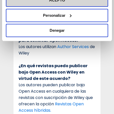
ACEPTO
todo el proceso de selección para un
artículo en acceso abierto cuando la
institución cubre el coste de
Personalizar
publicación del artículo (APC).
Denegar
¿Qué interfaz tengo que utilizar
para solicitar Open Access?
Los autores utilizan
Author Services
de
Wiley
¿En qué revistas puedo publicar
bajo Open Access con Wiley en
virtud de este acuerdo?
Los autores pueden publicar bajo
Open Access en cualquiera de las
revistas con suscripción de Wiley que
ofrecen la opción
Revistas Open
Access híbridas.