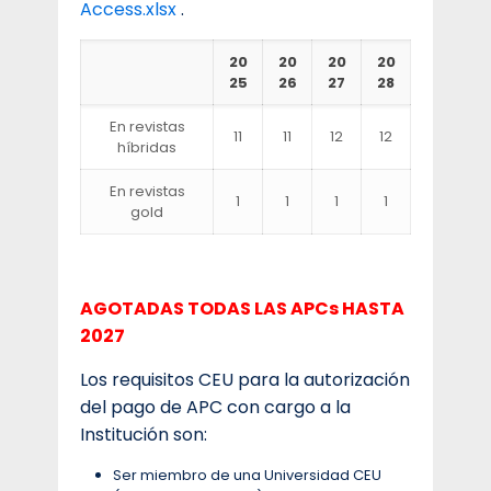
Access.xlsx
.
20
20
20
20
25
26
27
28
En revistas
11
11
12
12
híbridas
En revistas
1
1
1
1
gold
AGOTADAS TODAS LAS APCs HASTA
2027
Los requisitos CEU para la autorización
del pago de APC con cargo a la
Institución son:
Ser miembro de una Universidad CEU