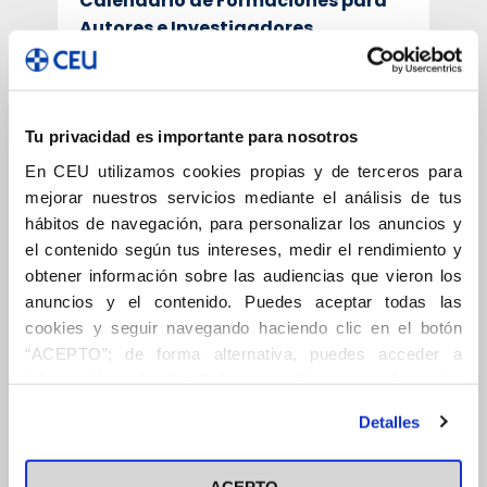
Calendario de Formaciones para
Autores e Investigadores
Consulta el
programa de formaciones
2025
dirigidas a autores, que ofrece
experiencias de aprendizaje
Tu privacidad es importante para nosotros
específicas para mejorar las
En CEU utilizamos cookies propias y de terceros para
competencias y profundizar en
mejorar nuestros servicios mediante el análisis de tus
conocimientos.
hábitos de navegación, para personalizar los anuncios y
el contenido según tus intereses, medir el rendimiento y
obtener información sobre las audiencias que vieron los
anuncios y el contenido. Puedes aceptar todas las
Flujo de trabajo para autores
cookies y seguir navegando haciendo clic en el botón
“ACEPTO”; de forma alternativa, puedes acceder a
Preguntas frecuentes del investigador:
información más detallada y cambiar tus preferencias
antes de otorgar o negar tu consentimiento haciendo clic
¿Cómo puedo solicitar a Wiley que
Detalles
en el botón "Personalizar". Para más información puedes
el CEU patrocine mi publicación?
visitar nuestra
Política de Cookies
En esta
guía
se explica paso a paso