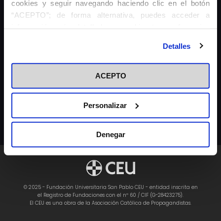
cookies y seguir navegando haciendo clic en el botón
“ACEPTO”; de forma alternativa, puedes acceder a
información más detallada y cambiar tus preferencias
Universidad Fernando III
antes de otorgar o negar tu consentimiento haciendo clic
Detalles
en el botón "Personalizar". Para más información puedes
visitar nuestra
Política de Cookies
ACEPTO
+
Personalizar
AVISO LEGAL
POLÍTICA DE PRIVACIDAD
COOKIES
www.bibliotecaceu.es
Denegar
© 2025 - Fundación Universitaria San Pablo CEU - entidad inscrita en
el Registro de Fundaciones con el nº 60 / CIF (G-28423275).
El CEU es una obra de la Asociación Católica de Propagandistas.